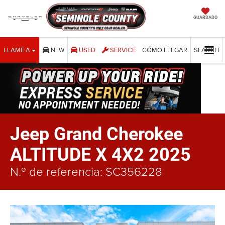
GUARDADO
LLAME A
NEW
USED
SERVICE
CÓMO LLEGAR
SEARCH
Jeep Grand Cherokee
ALTITUDE X 4X2 2025
N.º de referencia: SC356228