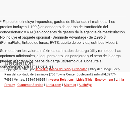
* El precio no incluye impuestos, gastos de titularidad ni matrícula. Los
precios incluyen 1.199 $ en concepto de gastos de tramitación del
concesionario y 439 $ en concepto de gastos de la agencia de matriculación.
No incluye el paquete opcional «Seminole Advantage» de 2.995 $
(PermaPlate, tintado de lunas, EVTS, aceite de por vida, estribos Mopar).
Se muestran los valores máximos estimados de carga útil y remolque. Las
opciones adicionales, el equipamiento, los pasajeros y el peso de la carga
pueden afectar a los pesos de carga útil/remolque. Consulte al
concesionario para más detalles.
Copyright © 2026
por
DealerOn
|
Mapa del sitio
|
Privacidad
| Chrysler Dodge Jeep
Ram del condado de Seminole
|
750 Towne Center Boulevard,
Sanford,
FL
32771-
7493
| Ventas:
855-673-8965
|
Investor Relations
|
Lithia4Kids
|
Employment
|
Lithia
Privacy
|
Customer Service
|
Lithia.com
|
Sitemap
|
AudioEye