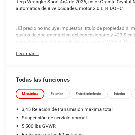
Jeep Wrangler Sport 4x4 de 2026, color Granite Crystal M
automática de 8 velocidades, motor 2.0 L I4 DOHC,
. El precio no incluye impuestos, título de propiedad ni 
gastos de documentación del concesionario y 439 $ en c
paquete opcional Seminole Advantage de 2.995 $ (PermaP
estribos Mopar).
Leer más...
Todas las funciones
Mecánica
Exterior
Entretenimiento
Interior
3,45 Relación de transmisión máxima total
Suspensión de servicio normal
5,500 lbs GVWR
Emisiones de los 50 Estados