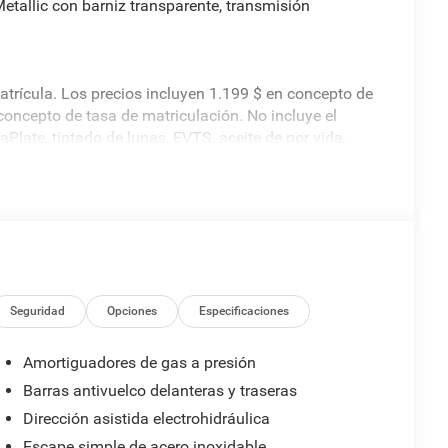
etallic con barniz transparente, transmisión
matrícula. Los precios incluyen 1.199 $ en concepto de
oncepto de tasa de matriculación. No incluye el
late, tintado de lunas, EVTS, aceite de por vida,
Seguridad
Opciones
Especificaciones
Amortiguadores de gas a presión
Barras antivuelco delanteras y traseras
Dirección asistida electrohidráulica
Escape simple de acero inoxidable