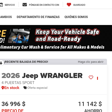
SERVICIO
PÓNGASE EN CONTACTO CON
GUARDADO
CAMBIOS
DEPARTAMENTO DE FINANZAS
QUIÉNES SOMOS
¡RECIENTE BAJADA DE PRECIO!
Haga clic para abrir
2026
Jeep WRANGLER
4 PUERTAS SPORT
En stock
Oferta especial
36 996 $
11 142 $
PRECIO DE
AHORRO