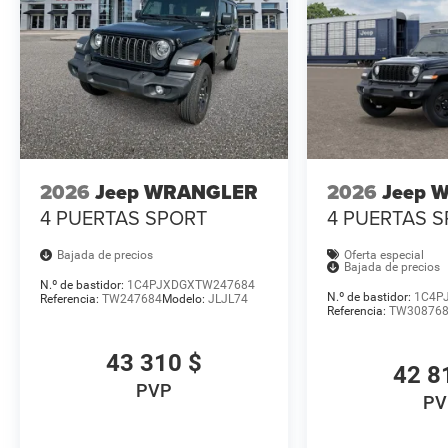
2026
Jeep WRANGLER
2026
Jeep 
4 PUERTAS SPORT
4 PUERTAS 
Bajada de precios
Oferta especial
Bajada de precios
N.º de bastidor:
1C4PJXDGXTW247684
N.º de bastidor:
1C4P
Referencia:
TW247684
Modelo:
JLJL74
Referencia:
TW30876
43 310 $
42 8
PVP
PV