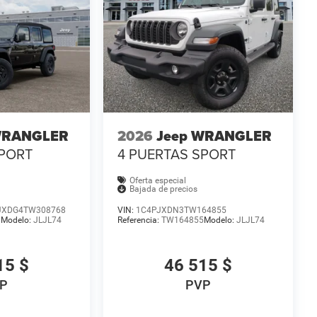
WRANGLER
2026
Jeep WRANGLER
SPORT
4 PUERTAS SPORT
Oferta especial
Bajada de precios
JXDG4TW308768
VIN:
1C4PJXDN3TW164855
8
Modelo:
JLJL74
Referencia:
TW164855
Modelo:
JLJL74
15 $
46 515 $
P
PVP