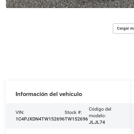
Cargar má
Información del vehículo
Código del
VIN:
Stock #:
modelo:
1C4PJXDN4TW152696
TW152696
JLJL74