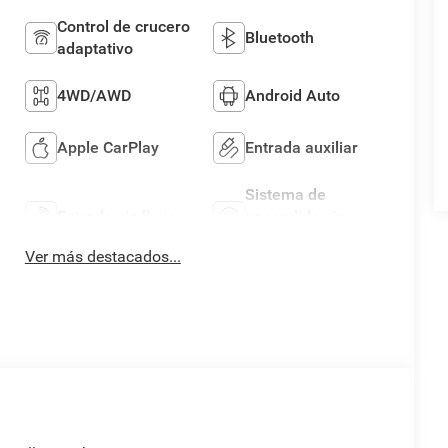
Control de crucero
Bluetooth
adaptativo
4WD/AWD
Android Auto
Apple CarPlay
Entrada auxiliar
Sistema de
Entrada sin llave
encendido sin
llave
Ver más destacados...