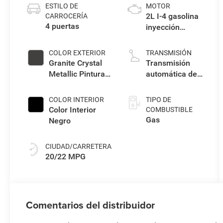
ESTILO DE
MOTOR
2L I-4 gasolina
CARROCERÍA
4 puertas
inyección
directa, DOHC,
turbo
COLOR EXTERIOR
TRANSMISIÓN
intercooler,
Granite Crystal
Transmisión
premium sin
Metallic Pintura
automática de
plomo, motor
Exterior
8 velocidades
con 270HP
Transparente
COLOR INTERIOR
TIPO DE
Color Interior
COMBUSTIBLE
Gas
Negro
CIUDAD/CARRETERA
20/22 MPG
Comentarios del distribuidor