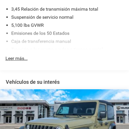
3,45 Relación de transmisión máxima total
Suspensión de servicio normal
5,100 lbs GVWR
Emisiones de los 50 Estados
Caja de transferencia manual
Tracción a las cuatro ruedas a tiempo parcial
Batería de 700CCA libre de mantenimiento con
Leer más...
protección de funcionamiento en vacío
Alternador de 240 amperios
Batería auxiliar
Vehículos de su interés
Sistema de doble batería Stop-Start
Equipo de remolque -inc: Control de balanceo del
remolque
3 placas de deslizamiento
Amortiguadores de gas a presión
Barras antivuelco delanteras y traseras