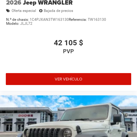
2026
Jeep WRANGLER
Oferta especial
Bajada de precios
N.º de chasis:
1C4PJXAN3TW163130
Referencia:
TW163130
Modelo:
JLJL72
42 105 $
PVP
VER VEHÍCULO