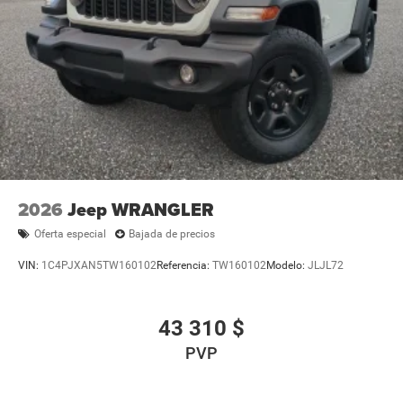
2026
Jeep WRANGLER
Oferta especial
Bajada de precios
VIN:
1C4PJXAN5TW160102
Referencia:
TW160102
Modelo:
JLJL72
43 310 $
PVP