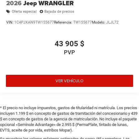
2026
Jeep WRANGLER
Oferta especial
Bajada de precios
VIN:
1C4PJXAN9TW155677
Referencia:
TW155677
Modelo:
JLJL72
43 905 $
PVP
VER VEHÍCULO
* El precio no incluye impuestos, gastos de titularidad ni matrícula. Los precios
incluyen 1.199 $ en concepto de gastos de tramitación del concesionario y 439
$ en concepto de gastos de la agencia de matriculación. No incluye el paquete
opcional «Seminole Advantage» de 2.995 $ (PermaPlate, tintado de lunas,
EVTS, aceite de por vida, estribos Mopar).
Se muestran los valores máximos estimados de carga útil y remolque. Las