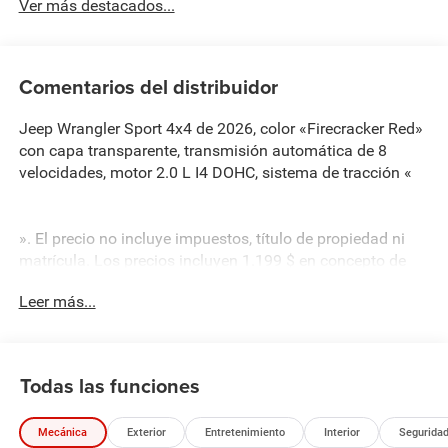
Ver más destacados...
Comentarios del distribuidor
Jeep Wrangler Sport 4x4 de 2026, color «Firecracker Red»
con capa transparente, transmisión automática de 8
velocidades, motor 2.0 L I4 DOHC, sistema de tracción «
». El precio no incluye impuestos, título de propiedad ni
matrícula. Los precios incluyen 1.199 $ en concepto de
gastos de documentación del concesionario y 439 $ en
Leer más...
concepto de tasas de matriculación. No incluye el paquete
opcional Seminole Advantage de 2.995 $ (PermaPlate,
tintado de lunas, EVTS, aceite de por vida, estribos
Mopar).
Todas las funciones
Mecánica
Exterior
Entretenimiento
Interior
Segurida