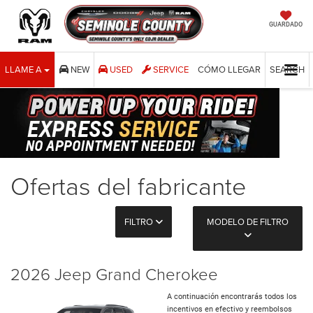
GUARDADO
LLAME A
NEW
USED
SERVICE
CÓMO LLEGAR
SEARCH
Ofertas del fabricante
FILTRO
MODELO DE FILTRO
2026 Jeep Grand Cherokee
A continuación encontrarás todos los
incentivos en efectivo y reembolsos